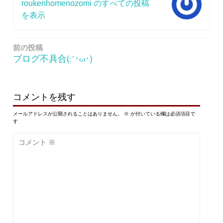
roukenhomenozomi のすべての投稿
を表示
前の投稿
投
ブログ不具合(;´･ω･)
稿
ナ
ビ
コメントを残す
ゲ
メールアドレスが公開されることはありません。
※
が付いている欄は必須項目で
す
ー
コメント
※
シ
ョ
ン