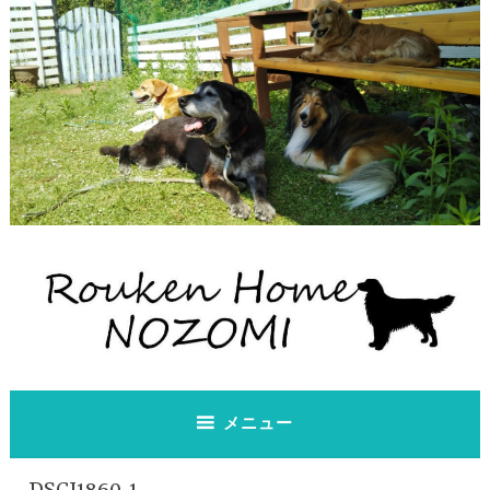
コ
ン
テ
ン
ツ
へ
ス
キ
ッ
プ
老犬ホーム のぞみ
老犬ホーム のぞみ
メニュー