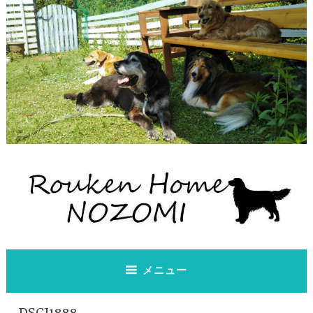
コ
ン
テ
ン
ツ
へ
ス
キ
ッ
プ
老犬ホーム のぞみ
老犬ホーム のぞみ
メニュー