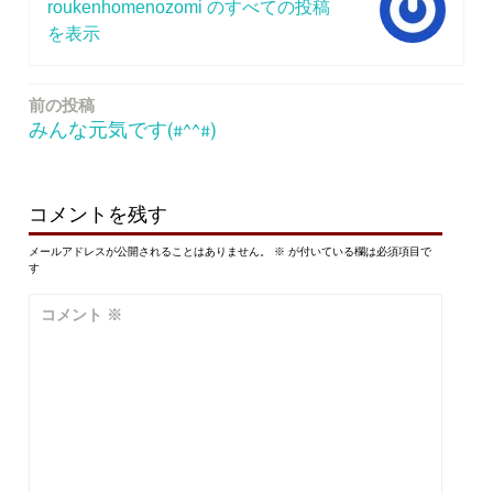
roukenhomenozomi のすべての投稿
を表示
前の投稿
投
みんな元気です(#^^#)
稿
ナ
ビ
コメントを残す
ゲ
メールアドレスが公開されることはありません。
※
が付いている欄は必須項目で
す
ー
コメント
※
シ
ョ
ン