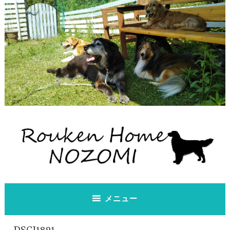
コ
ン
テ
ン
ツ
へ
ス
キ
ッ
プ
老犬ホーム のぞみ
老犬ホーム のぞみ
メニュー