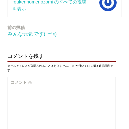
roukenhomenozomi のすべての投稿
を表示
前の投稿
投
みんな元気です(#^^#)
稿
ナ
ビ
コメントを残す
ゲ
メールアドレスが公開されることはありません。
※
が付いている欄は必須項目で
す
ー
コメント
※
シ
ョ
ン