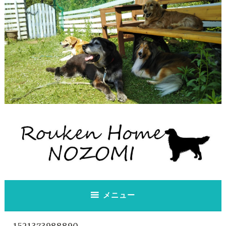
コ
ン
テ
ン
ツ
へ
ス
キ
ッ
プ
老犬ホーム のぞみ
老犬ホーム のぞみ
メニュー