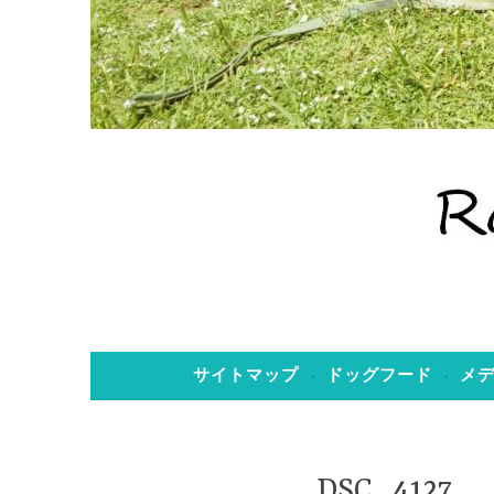
老犬ホーム のぞみ
老犬ホーム 
サイトマップ
ドッグフード
メ
DSC_4127