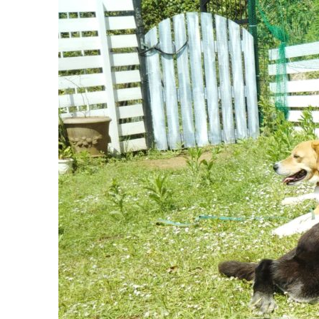
コ
ン
テ
ン
ツ
へ
ス
キ
ッ
プ