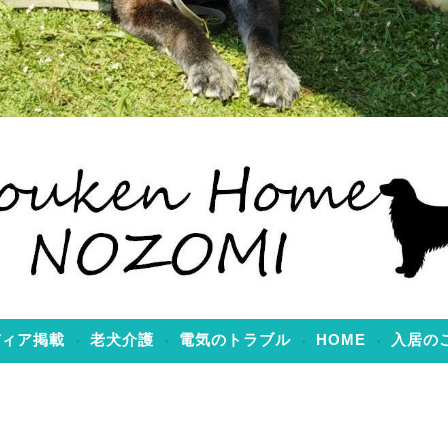
のぞみ
ディア掲載
老犬介護
電気のトラブル
HOME
入居の