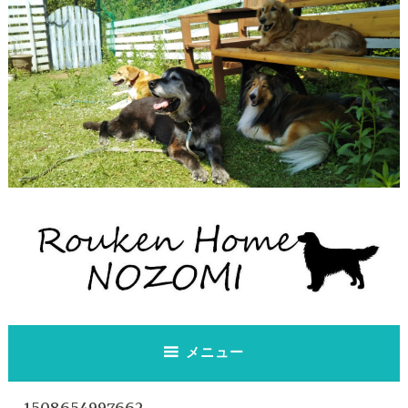
コ
ン
テ
ン
ツ
へ
ス
キ
ッ
プ
老犬ホーム のぞみ
老犬ホーム のぞみ
メニュー