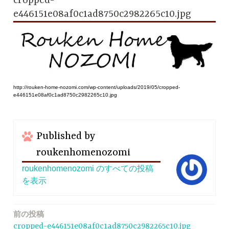
cropped-
e446151e08af0c1ad8750c2982265c10.jpg
http://rouken-home-nozomi.com/wp-content/uploads/2019/05/cropped-
e446151e08af0c1ad8750c2982265c10.jpg
Published by
roukenhomenozomi
roukenhomenozomi のすべての投稿
を表示
前の投稿
投
cropped-e446151e08af0c1ad8750c2982265c10.jpg