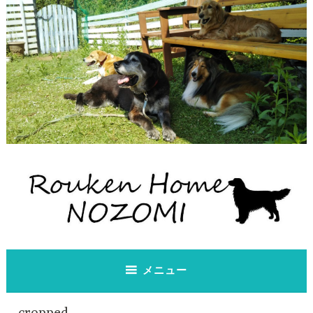
コ
ン
テ
ン
ツ
へ
ス
キ
ッ
プ
老犬ホーム のぞみ
老犬ホーム のぞみ
メニュー