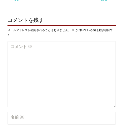
稿
ナ
ビ
コメントを残す
ゲ
メールアドレスが公開されることはありません。
※
が付いている欄は必須項目で
す
ー
コメント
※
シ
ョ
ン
名前
※