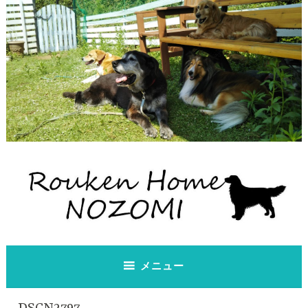
コ
ン
テ
ン
ツ
へ
ス
キ
ッ
プ
老犬ホーム のぞみ
老犬ホーム のぞみ
メニュー