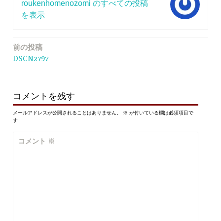
roukenhomenozomi のすべての投稿
を表示
前の投稿
投
DSCN2797
稿
ナ
ビ
コメントを残す
ゲ
メールアドレスが公開されることはありません。
※
が付いている欄は必須項目で
す
ー
コメント
※
シ
ョ
ン