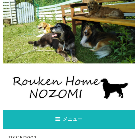
コ
ン
テ
ン
ツ
へ
ス
キ
ッ
プ
老犬ホーム のぞみ
老犬ホーム のぞみ
メニュー