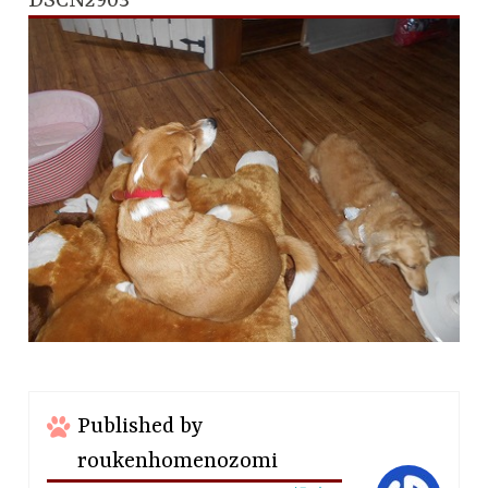
DSCN2903
Published by
roukenhomenozomi