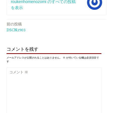
roukenhomenozomi のすべての投稿
を表示
前の投稿
投
DSCN2903
稿
ナ
ビ
コメントを残す
ゲ
メールアドレスが公開されることはありません。
※
が付いている欄は必須項目で
す
ー
コメント
※
シ
ョ
ン