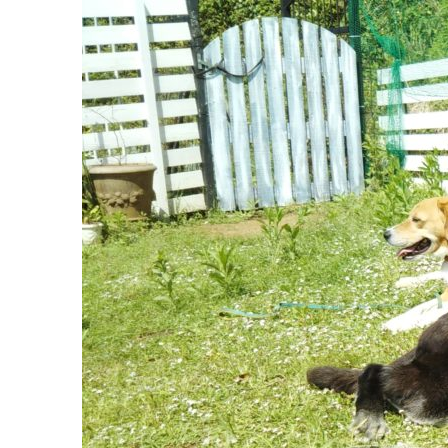
コ
ン
テ
ン
ツ
へ
ス
キ
ッ
プ