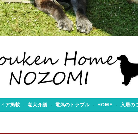
のぞみ
ディア掲載
老犬介護
電気のトラブル
HOME
入居の