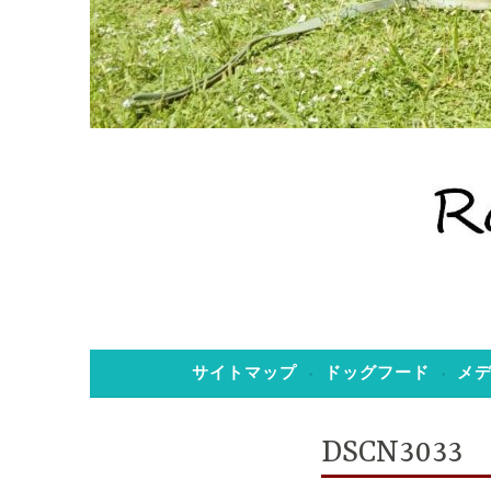
老犬ホーム のぞみ
老犬ホーム 
サイトマップ
ドッグフード
メ
DSCN3033