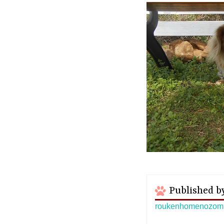
Published b
roukenhomeno