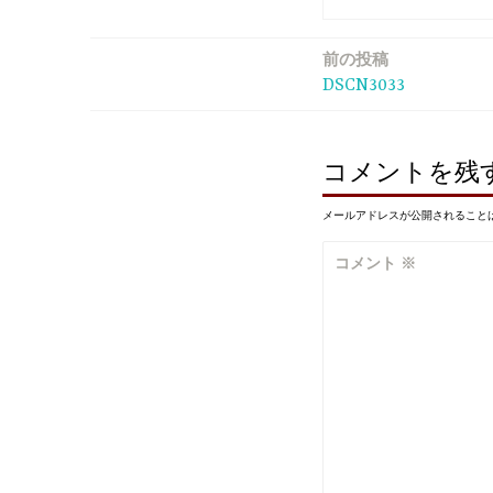
前の投稿
投
DSCN3033
稿
ナ
コメントを残
ビ
メールアドレスが公開されること
ゲ
コメント
※
ー
シ
ョ
ン