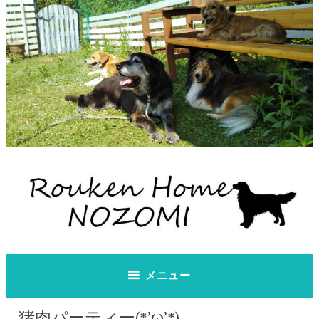
コ
ン
テ
ン
ツ
へ
ス
キ
ッ
プ
老犬ホーム のぞみ
老犬ホーム のぞみ
メニュー