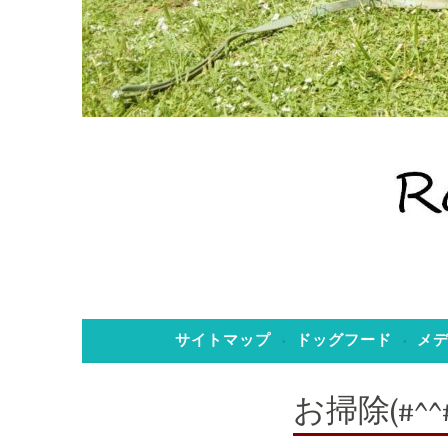
老犬ホーム のぞみ
老犬ホーム 
サイトマップ
ドッグフード
メ
お掃除(#^^#