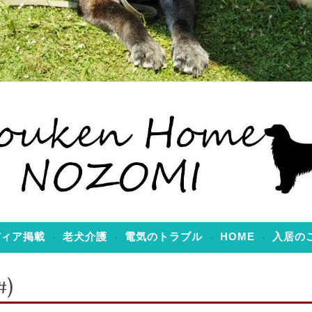
のぞみ
ディア掲載
老犬介護
電気のトラブル
HOME
入居の
)