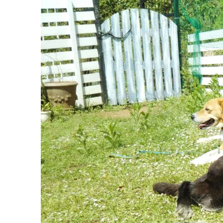
コ
ン
テ
ン
ツ
へ
ス
キ
ッ
プ