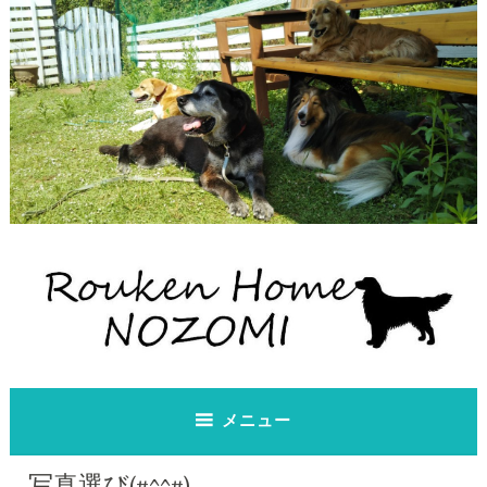
コ
ン
テ
ン
ツ
へ
ス
キ
ッ
プ
老犬ホーム のぞみ
老犬ホーム のぞみ
メニュー