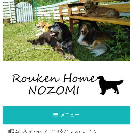
コ
ン
テ
ン
ツ
へ
ス
キ
ッ
プ
老犬ホーム のぞみ
老犬ホーム のぞみ
メニュー