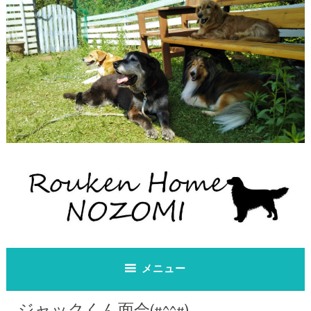
コ
ン
テ
ン
ツ
へ
ス
キ
ッ
プ
老犬ホーム のぞみ
老犬ホーム のぞみ
メニュー