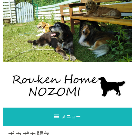
コ
ン
テ
ン
ツ
へ
ス
キ
ッ
プ
老犬ホーム のぞみ
老犬ホーム のぞみ
メニュー