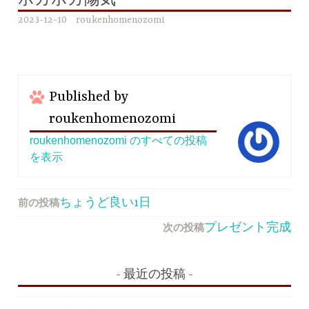
ポカポカ陽気
2023-12-10
roukenhomenozomi
Published by
roukenhomenozomi
roukenhomenozomi のすべての投稿
を表示
前の投稿
投
ちょうど良い1日
稿
次の投稿
プレゼント完成
ナ
ビ
最近の投稿
ゲ