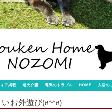
のぞみ
ディア掲載
老犬介護
電気のトラブル
HOME
入居の
お外遊び(#^^#)