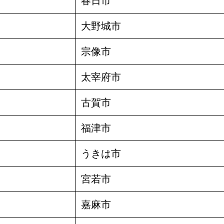
春日市
大野城市
宗像市
太宰府市
古賀市
福津市
うきは市
宮若市
嘉麻市