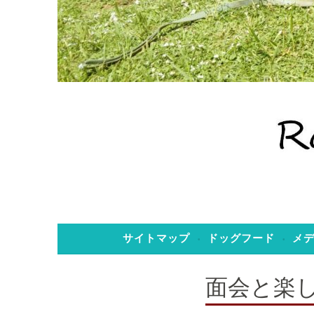
老犬ホーム のぞみ
老犬ホーム 
サイトマップ
ドッグフード
メ
面会と楽しい