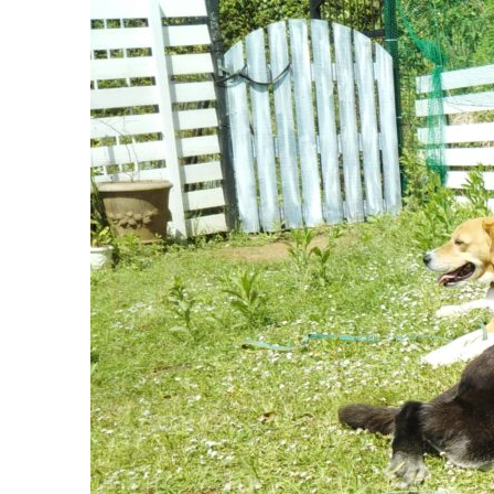
コ
ン
テ
ン
ツ
へ
ス
キ
ッ
プ