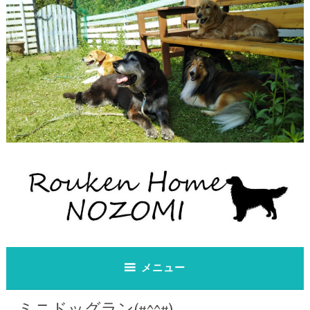
コ
ン
テ
ン
ツ
へ
ス
キ
ッ
プ
老犬ホーム のぞみ
老犬ホーム のぞみ
メニュー