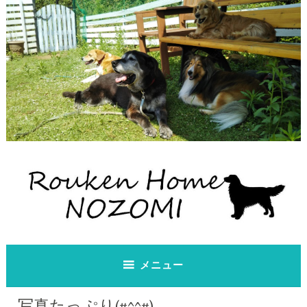
コ
ン
テ
ン
ツ
へ
ス
キ
ッ
プ
老犬ホーム のぞみ
老犬ホーム のぞみ
メニュー