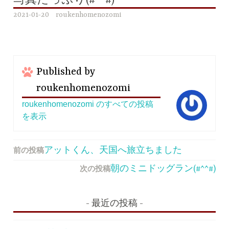
写真たっぷり(#^^#)
2021-01-20
roukenhomenozomi
Published by
roukenhomenozomi
roukenhomenozomi のすべての投稿
を表示
前の投稿
投
アットくん、天国へ旅立ちました
稿
次の投稿
朝のミニドッグラン(#^^#)
ナ
ビ
最近の投稿
ゲ