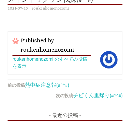
メインドッグラン伐採(#^^#)
2021-07-25
roukenhomenozomi
Published by
roukenhomenozomi
roukenhomenozomi のすべての投稿
を表示
前の投稿
投
熱中症注意報(#^^#)
稿
次の投稿
チビくん里帰り(#^^#)
ナ
ビ
最近の投稿
ゲ