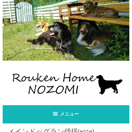
コ
ン
テ
ン
ツ
へ
ス
キ
ッ
プ
老犬ホーム のぞみ
老犬ホーム のぞみ
メニュー