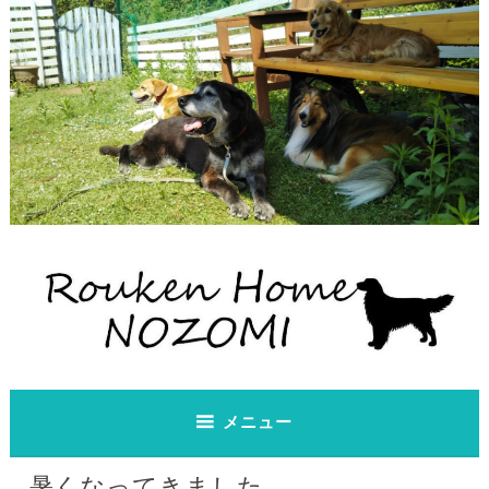
コ
ン
テ
ン
ツ
へ
ス
キ
ッ
プ
老犬ホーム のぞみ
老犬ホーム のぞみ
メニュー