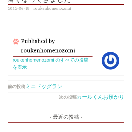
暑くなってきました
2022-06-19
roukenhomenozomi
Published by
roukenhomenozomi
roukenhomenozomi のすべての投稿
を表示
前の投稿
投
ミニドッグラン
稿
次の投稿
カールくんお預かり
ナ
ビ
最近の投稿
ゲ