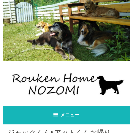
コ
ン
テ
ン
ツ
へ
ス
キ
ッ
プ
老犬ホーム のぞみ
老犬ホーム のぞみ
メニュー