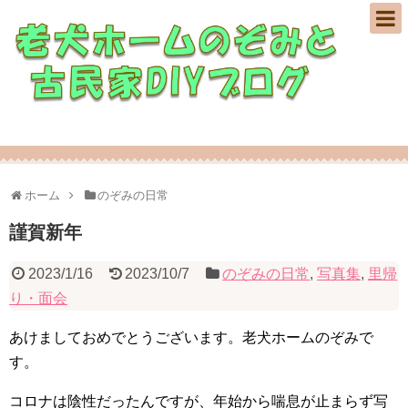
老犬ホームのぞみの日常とDIY修繕の記録♪
ホーム
のぞみの日常
謹賀新年
2023/1/16
2023/10/7
のぞみの日常
,
写真集
,
里帰
り・面会
あけましておめでとうございます。老犬ホームのぞみで
す。
コロナは陰性だったんですが、年始から喘息が止まらず写